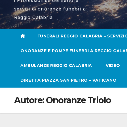
i Professionisti del settore
servizi di onoranze funebri a
Reggio Calabria
FUNERALI REGGIO CALABRIA – SERVIZI
ONORANZE E POMPE FUNEBRI A REGGIO CALA
AMBULANZE REGGIO CALABRIA
VIDEO
DIRETTA PIAZZA SAN PIETRO – VATICANO
Autore:
Onoranze Triolo