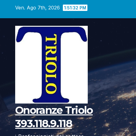
Vai
Ven. Ago 7th, 2026
1:51:34 PM
al
contenuto
Onoranze Triolo
393.118.9.118