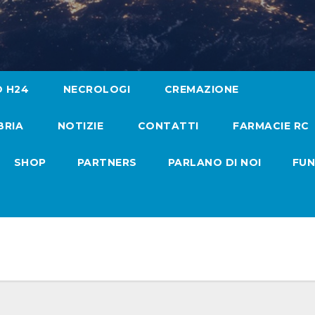
O H24
NECROLOGI
CREMAZIONE
BRIA
NOTIZIE
CONTATTI
FARMACIE RC
SHOP
PARTNERS
PARLANO DI NOI
FUN