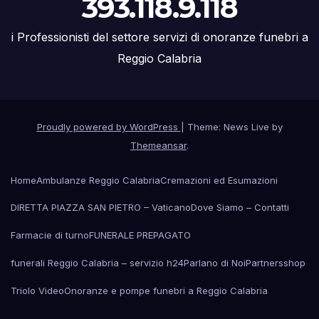
393.118.9.118
i Professionisti del settore servizi di onoranze funebri a
Reggio Calabria
Proudly powered by WordPress
|
Theme: News Live by
Themeansar
.
Home
Ambulanze Reggio Calabria
Cremazioni ed Esumazioni
DIRETTA PIAZZA SAN PIETRO – Vaticano
Dove Siamo – Contatti
Farmacie di turno
FUNERALE PREPAGATO
funerali Reggio Calabria – servizio h24
Parlano di Noi
Partners
shop
Triolo Video
Onoranze e pompe funebri a Reggio Calabria