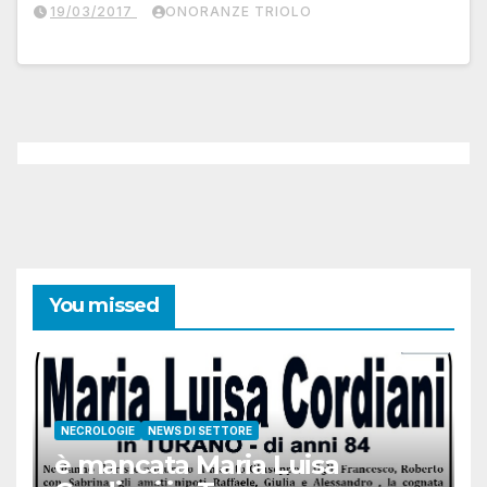
19/03/2017
ONORANZE TRIOLO
You missed
NECROLOGIE
NEWS DI SETTORE
è mancata Maria Luisa