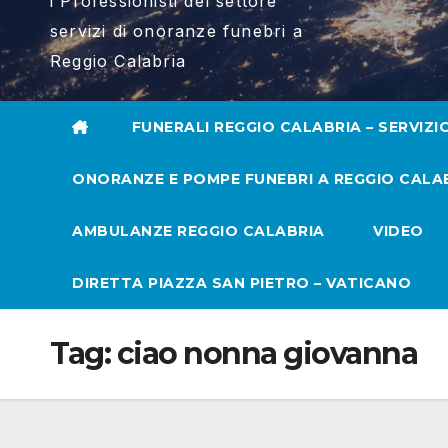
i Professionisti del settore
servizi di onoranze funebri a
Reggio Calabria
FUNERALI REGGIO CALABRIA – SERVIZI
ONORANZE E POMPE FUNEBRI A REGGIO CALA
AMBULANZE REGGIO CALABRIA
VIDEO
DIRETTA PIAZZA SAN PIETRO – VATICANO
Tag:
ciao nonna giovanna