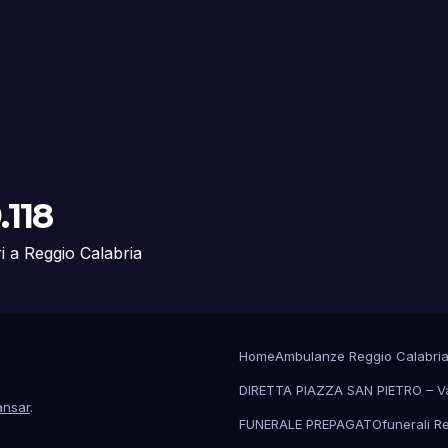
.118
ri a Reggio Calabria
Home
Ambulanze Reggio Calabri
DIRETTA PIAZZA SAN PIETRO – V
nsar
.
FUNERALE PREPAGATO
funerali R