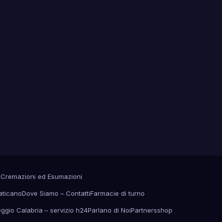
a
Cremazioni ed Esumazioni
aticano
Dove Siamo – Contatti
Farmacie di turno
eggio Calabria – servizio h24
Parlano di Noi
Partners
shop