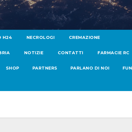
O H24
NECROLOGI
CREMAZIONE
BRIA
NOTIZIE
CONTATTI
FARMACIE RC
SHOP
PARTNERS
PARLANO DI NOI
FUN