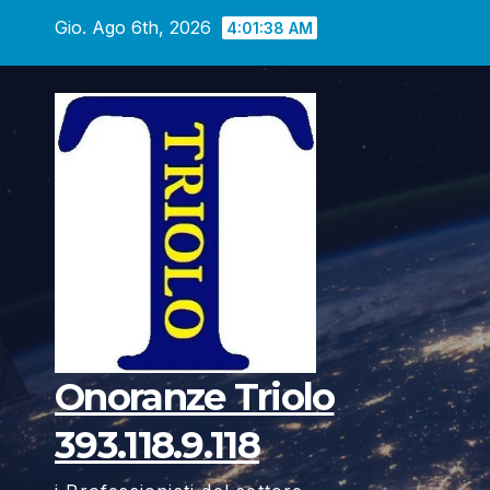
Vai
Gio. Ago 6th, 2026
4:01:39 AM
al
contenuto
Onoranze Triolo
393.118.9.118