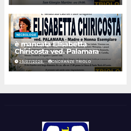
NECROLOGIE
è mancata Elisabetta
Chiricosta ved. Palamara
25/07/2026
ONORANZE TRIOLO