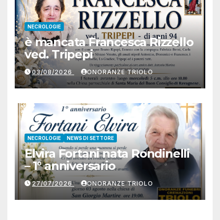
NECROLOGIE
è mancata Francesca Rizzello
ved. Tripepi
03/08/2026
ONORANZE TRIOLO
NECROLOGIE
NEWS DI SETTORE
Elvira Fortani nata Rondinelli
– 1° anniversario
27/07/2026
ONORANZE TRIOLO