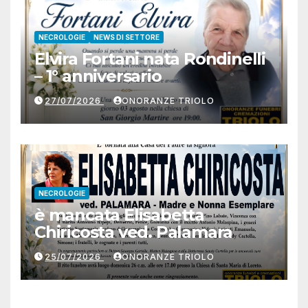
NECROLOGIE
NEWS DI SETTORE
Elvira Fortani nata Rondinelli
– 1° anniversario
27/07/2026
ONORANZE TRIOLO
NECROLOGIE
è mancata Elisabetta
Chiricosta ved. Palamara
25/07/2026
ONORANZE TRIOLO