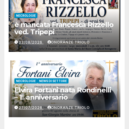
NECROLOGIE
è mancata Francesca Rizzello
ved. Tripepi
03/08/2026
ONORANZE TRIOLO
NECROLOGIE
NEWS DI SETTORE
Elvira Fortani nata Rondinelli
– 1° anniversario
27/07/2026
ONORANZE TRIOLO