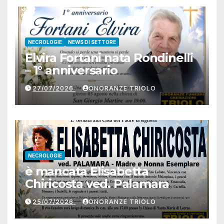
NECROLOGIE
NEWS DI SETTORE
Elvira Fortani nata Rondinelli
– 1° anniversario
27/07/2026
ONORANZE TRIOLO
NECROLOGIE
è mancata Elisabetta
Chiricosta ved. Palamara
25/07/2026
ONORANZE TRIOLO