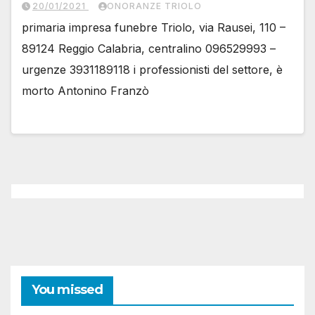
20/01/2021
ONORANZE TRIOLO
primaria impresa funebre Triolo, via Rausei, 110 –
89124 Reggio Calabria, centralino 096529993 –
urgenze 3931189118 i professionisti del settore, è
morto Antonino Franzò
You missed