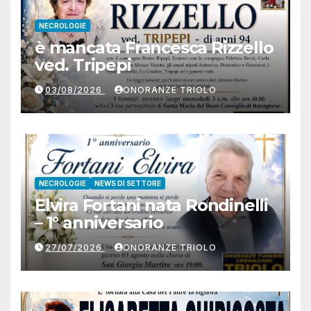
NECROLOGIE
è mancata Francesca Rizzello
ved. Tripepi
03/08/2026
ONORANZE TRIOLO
NECROLOGIE
NEWS DI SETTORE
Elvira Fortani nata Rondinelli
– 1° anniversario
27/07/2026
ONORANZE TRIOLO