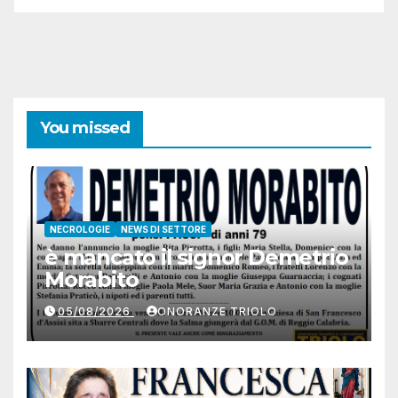
You missed
NECROLOGIE
NEWS DI SETTORE
è mancato il signor Demetrio
Morabito
05/08/2026
ONORANZE TRIOLO