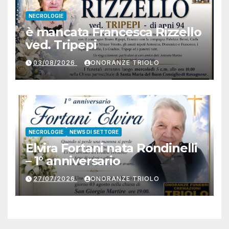
NECROLOGIE
è mancata Francesca Rizzello
ved. Tripepi
03/08/2026
ONORANZE TRIOLO
NECROLOGIE
NEWS DI SETTORE
Elvira Fortani nata Rondinelli
– 1° anniversario
27/07/2026
ONORANZE TRIOLO