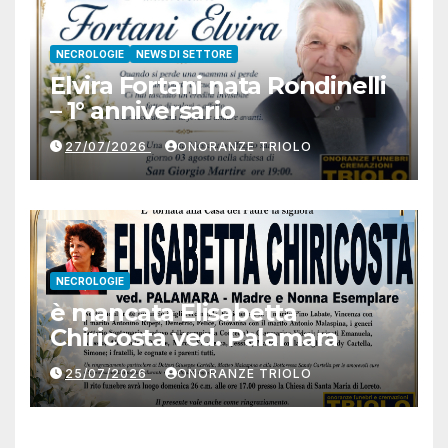
NECROLOGIE
NEWS DI SETTORE
Elvira Fortani nata Rondinelli
– 1° anniversario
27/07/2026
ONORANZE TRIOLO
NECROLOGIE
è mancata Elisabetta
Chiricosta ved. Palamara
25/07/2026
ONORANZE TRIOLO