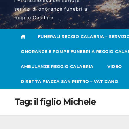
i Professionisti del settore
servizi di onoranze funebri a
Reggio Calabria
FUNERALI REGGIO CALABRIA – SERVIZI
ONORANZE E POMPE FUNEBRI A REGGIO CALA
AMBULANZE REGGIO CALABRIA
VIDEO
DIRETTA PIAZZA SAN PIETRO – VATICANO
Tag:
il figlio Michele