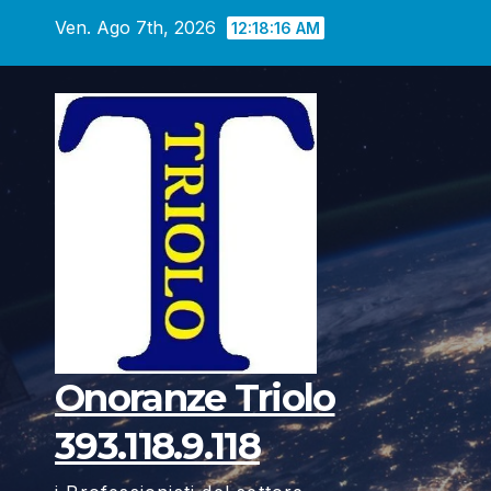
Vai
Ven. Ago 7th, 2026
12:18:17 AM
al
contenuto
Onoranze Triolo
393.118.9.118