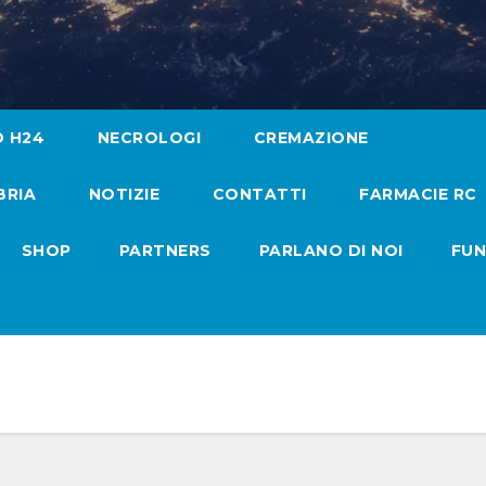
O H24
NECROLOGI
CREMAZIONE
BRIA
NOTIZIE
CONTATTI
FARMACIE RC
SHOP
PARTNERS
PARLANO DI NOI
FUN