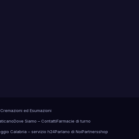
a
Cremazioni ed Esumazioni
aticano
Dove Siamo – Contatti
Farmacie di turno
eggio Calabria – servizio h24
Parlano di Noi
Partners
shop