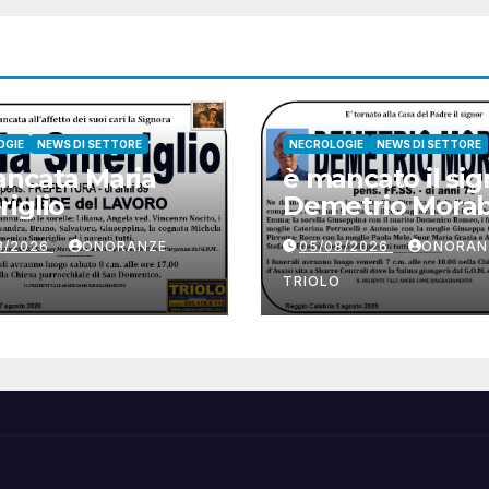
OGIE
NEWS DI SETTORE
NECROLOGIE
NEWS DI SETTORE
ncata Maria
è mancato il sig
iglio
Demetrio Morab
8/2026
ONORANZE
05/08/2026
ONORAN
O
TRIOLO