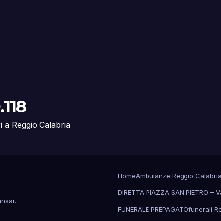
.118
ri a Reggio Calabria
Home
Ambulanze Reggio Calabri
DIRETTA PIAZZA SAN PIETRO – V
nsar
.
FUNERALE PREPAGATO
funerali R