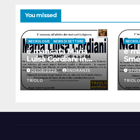
You missed
NECROLOGIE
NEWS DI SETTORE
NECROL
è mancata Maria
è ma
Luisa Cordiani in
Smer
Turano
09/08/2026
ONORANZE
07/0
TRIOLO
TRIOL