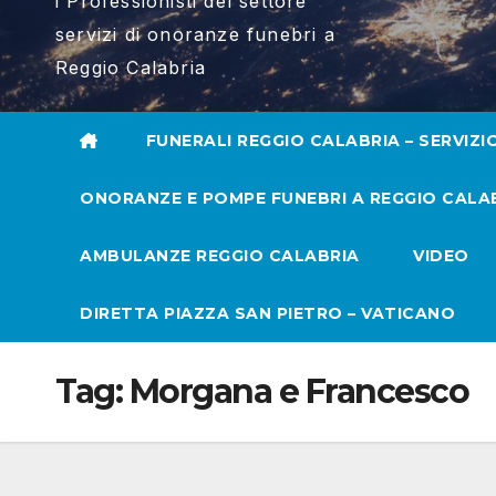
i Professionisti del settore
servizi di onoranze funebri a
Reggio Calabria
FUNERALI REGGIO CALABRIA – SERVIZI
ONORANZE E POMPE FUNEBRI A REGGIO CALA
AMBULANZE REGGIO CALABRIA
VIDEO
DIRETTA PIAZZA SAN PIETRO – VATICANO
Tag:
Morgana e Francesco