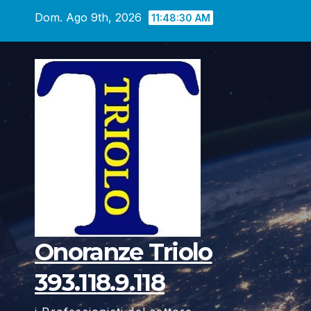
Vai
Dom. Ago 9th, 2026
11:48:31 AM
al
contenuto
Onoranze Triolo
393.118.9.118