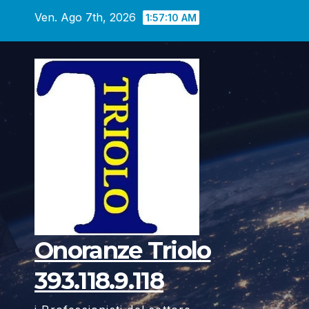
Vai
Ven. Ago 7th, 2026
1:57:10 AM
al
contenuto
Onoranze Triolo
393.118.9.118