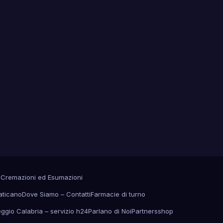
a
Cremazioni ed Esumazioni
aticano
Dove Siamo – Contatti
Farmacie di turno
eggio Calabria – servizio h24
Parlano di Noi
Partners
shop