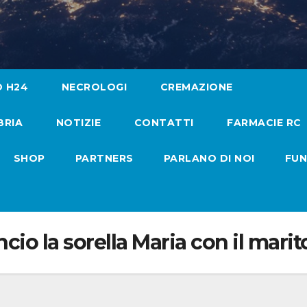
O H24
NECROLOGI
CREMAZIONE
BRIA
NOTIZIE
CONTATTI
FARMACIE RC
SHOP
PARTNERS
PARLANO DI NOI
FUN
ncio la sorella Maria con il mari