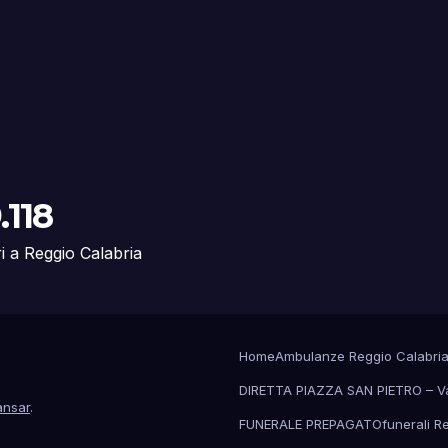
.118
ri a Reggio Calabria
Home
Ambulanze Reggio Calabri
DIRETTA PIAZZA SAN PIETRO – V
nsar
.
FUNERALE PREPAGATO
funerali R