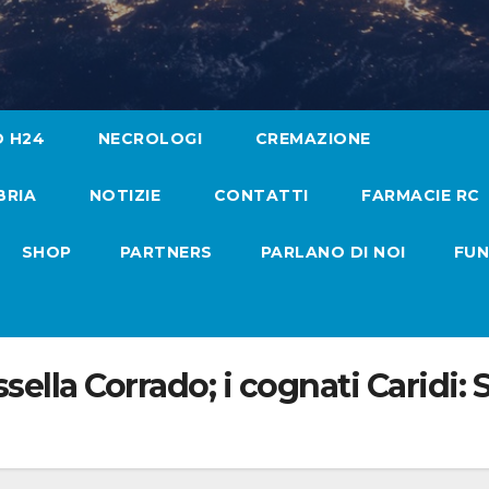
O H24
NECROLOGI
CREMAZIONE
BRIA
NOTIZIE
CONTATTI
FARMACIE RC
SHOP
PARTNERS
PARLANO DI NOI
FUN
sella Corrado; i cognati Caridi: 