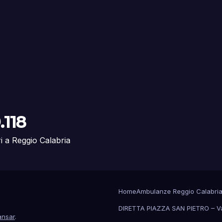
.118
ri a Reggio Calabria
Home
Ambulanze Reggio Calabri
DIRETTA PIAZZA SAN PIETRO – V
nsar
.