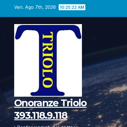
Vai
Ven. Ago 7th, 2026
10:25:23 AM
al
contenuto
Onoranze Triolo
393.118.9.118