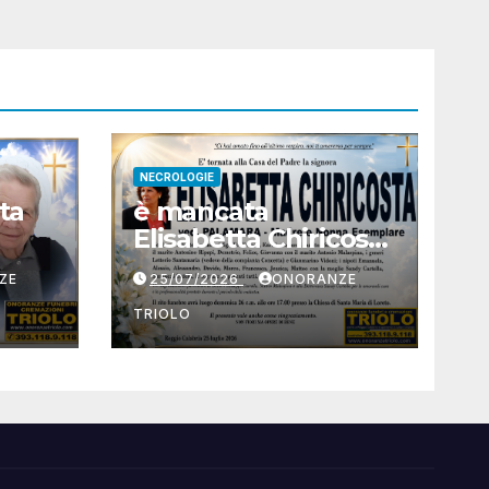
NECROLOGIE
ta
è mancata
Elisabetta Chiricosta
ved. Palamara
ZE
25/07/2026
ONORANZE
TRIOLO