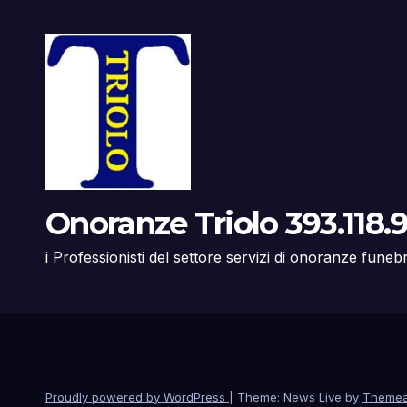
Onoranze Triolo 393.118.9
i Professionisti del settore servizi di onoranze funeb
Proudly powered by WordPress
|
Theme: News Live by
Themea