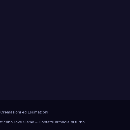
a
Cremazioni ed Esumazioni
aticano
Dove Siamo – Contatti
Farmacie di turno