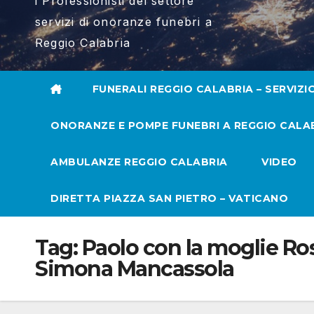
i Professionisti del settore
servizi di onoranze funebri a
Reggio Calabria
FUNERALI REGGIO CALABRIA – SERVIZI
ONORANZE E POMPE FUNEBRI A REGGIO CALA
AMBULANZE REGGIO CALABRIA
VIDEO
DIRETTA PIAZZA SAN PIETRO – VATICANO
Tag:
Paolo con la moglie Ros
Simona Mancassola