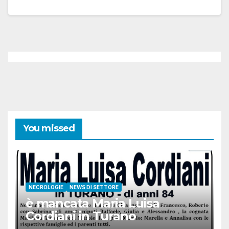
You missed
NECROLOGIE
NEWS DI SETTORE
è mancata Maria Luisa
Cordiani in Turano