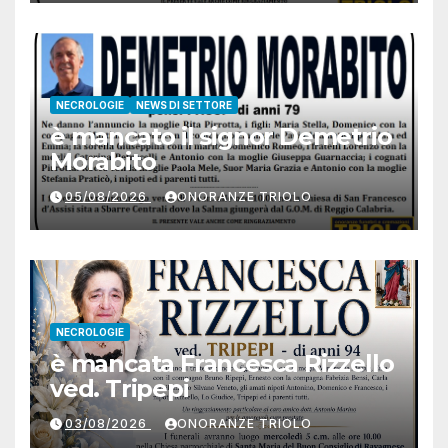
NECROLOGIE
NEWS DI SETTORE
è mancato il signor Demetrio
Morabito
05/08/2026
ONORANZE TRIOLO
NECROLOGIE
è mancata Francesca Rizzello
ved. Tripepi
03/08/2026
ONORANZE TRIOLO