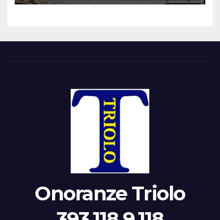
Onoranze Triolo
393.118.9.118