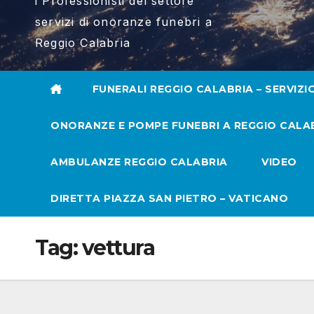
i Professionisti del settore
servizi di onoranze funebri a
Reggio Calabria
FUNERALI REGGIO CALABRIA – SERVIZI
ONORANZE E POMPE FUNEBRI A REGGIO CALA
AMBULANZE REGGIO CALABRIA
VIDEO
DIRETTA PIAZZA SAN PIETRO – VATICANO
Tag:
vettura