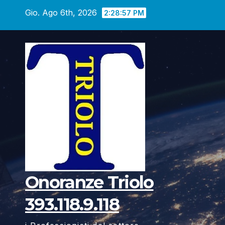
Vai
Gio. Ago 6th, 2026
2:28:58 PM
al
contenuto
Onoranze Triolo
393.118.9.118