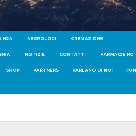
O H24
NECROLOGI
CREMAZIONE
BRIA
NOTIZIE
CONTATTI
FARMACIE RC
SHOP
PARTNERS
PARLANO DI NOI
FUN