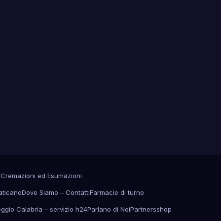
a
Cremazioni ed Esumazioni
aticano
Dove Siamo – Contatti
Farmacie di turno
eggio Calabria – servizio h24
Parlano di Noi
Partners
shop