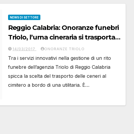
NEWS DI SETTORE
Reggio Calabria: Onoranze funebri
Triolo, l’urna cineraria si trasporta
in auto
14/03/2017
ONORANZE TRIOLO
Tra i servizi innovativi nella gestione di un rito
funebre dell’agenzia Triolo di Reggio Calabria
spicca la scelta del trasporto delle ceneri al
cimitero a bordo di una utilitaria. È…