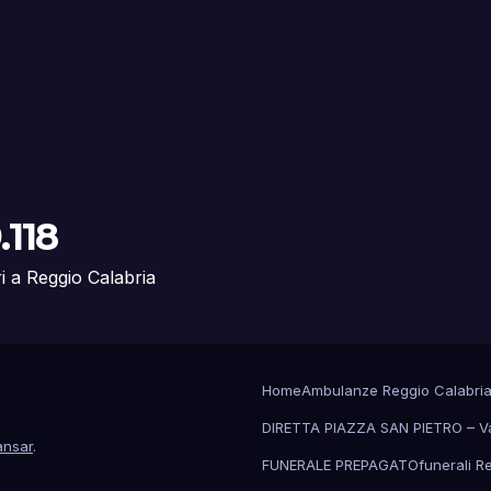
.118
ri a Reggio Calabria
Home
Ambulanze Reggio Calabri
DIRETTA PIAZZA SAN PIETRO – V
nsar
.
FUNERALE PREPAGATO
funerali R