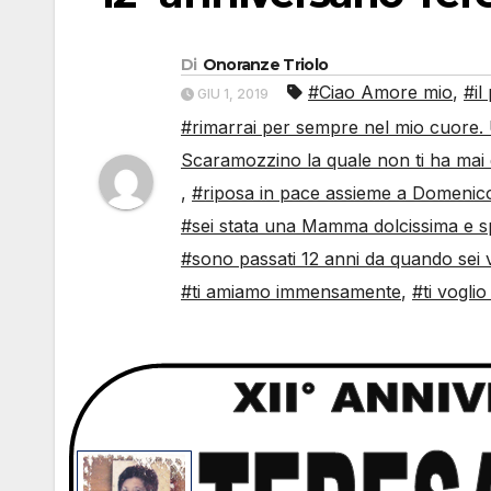
Di
Onoranze Triolo
#Ciao Amore mio
,
#il
GIU 1, 2019
#rimarrai per sempre nel mio cuore. U
Scaramozzino la quale non ti ha mai 
,
#riposa in pace assieme a Domenic
#sei stata una Mamma dolcissima e s
#sono passati 12 anni da quando sei v
#ti amiamo immensamente
,
#ti vogli