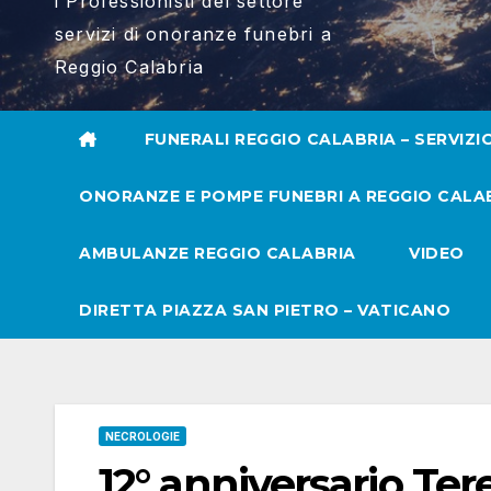
i Professionisti del settore
servizi di onoranze funebri a
Reggio Calabria
FUNERALI REGGIO CALABRIA – SERVIZI
ONORANZE E POMPE FUNEBRI A REGGIO CALA
AMBULANZE REGGIO CALABRIA
VIDEO
DIRETTA PIAZZA SAN PIETRO – VATICANO
NECROLOGIE
12° anniversario Te