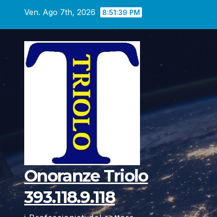
Vai
Ven. Ago 7th, 2026
8:51:40 PM
al
contenuto
Onoranze Triolo
393.118.9.118