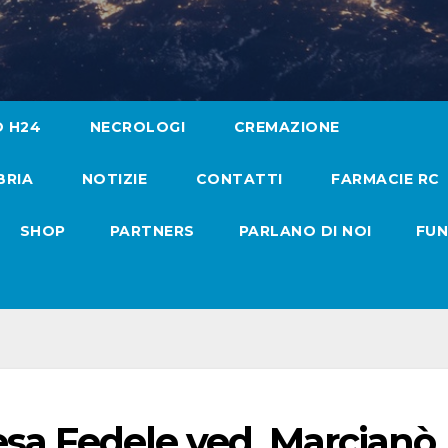
O H24
NECROLOGI
CREMAZIONE
BRIA
NOTIZIE
CONTATTI
FARMACIE RC
SHOP
PARTNERS
PARLANO DI NOI
FUN
resa Fedele ved. Marcianò