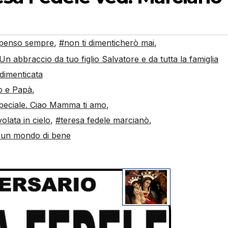
 penso sempre
,
#non ti dimenticherò mai
,
n abbraccio da tuo figlio Salvatore e da tutta la famiglia
dimenticata
o e Papà
,
peciale. Ciao Mamma ti amo
,
olata in cielo
,
#teresa fedele marcianò
,
o un mondo di bene