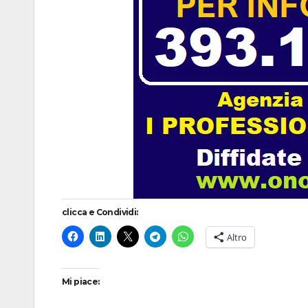
clicca e Condividi:
Altro
Mi piace: