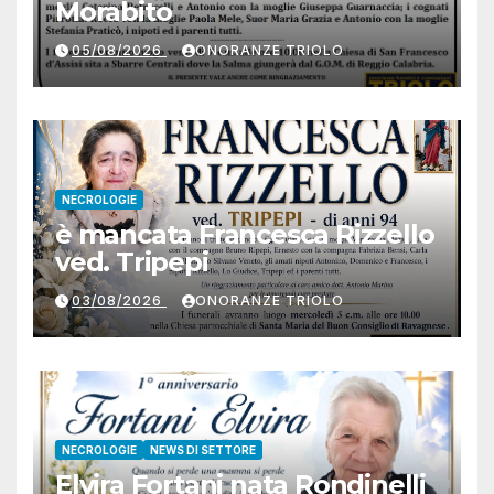
Morabito
05/08/2026
ONORANZE TRIOLO
NECROLOGIE
è mancata Francesca Rizzello
ved. Tripepi
03/08/2026
ONORANZE TRIOLO
NECROLOGIE
NEWS DI SETTORE
Elvira Fortani nata Rondinelli