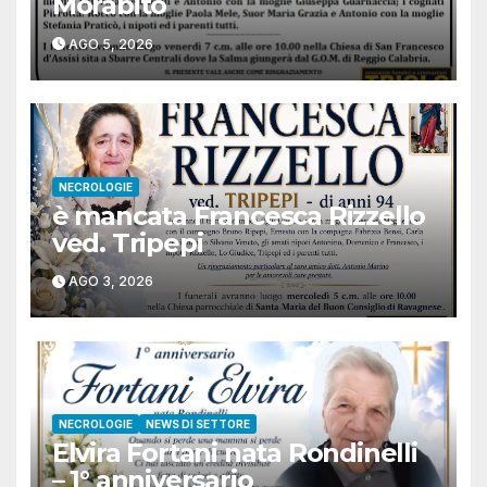
Morabito
AGO 5, 2026
NECROLOGIE
è mancata Francesca Rizzello
ved. Tripepi
AGO 3, 2026
NECROLOGIE
NEWS DI SETTORE
Elvira Fortani nata Rondinelli
– 1° anniversario