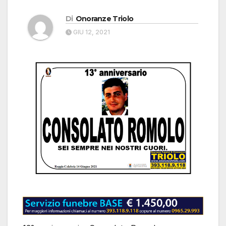
Di
Onoranze Triolo
GIU 12, 2021