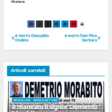
Mi piace:
è morto Gesualdo
è morto Don Pino
Navigazione
Ondino
Sorbara
articoli
Articoli correlati
NECROLOGIE
NEWS DI SETTORE
è mancato il signor Demetrio