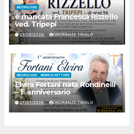
NECROLOGIE
è mancata Francesca Rizzello
ved. Tripepi
03/08/2026
ONORANZE TRIOLO
NECROLOGIE
NEWS DI SETTORE
Elvira Fortani nata Rondinelli
– 1° anniversario
27/07/2026
ONORANZE TRIOLO