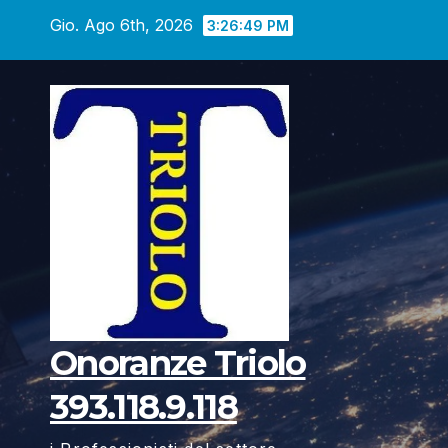
Vai
Gio. Ago 6th, 2026
3:26:50 PM
al
contenuto
Onoranze Triolo
393.118.9.118