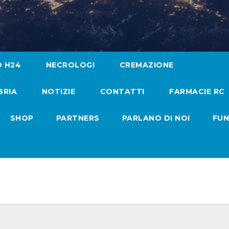
O H24
NECROLOGI
CREMAZIONE
BRIA
NOTIZIE
CONTATTI
FARMACIE RC
SHOP
PARTNERS
PARLANO DI NOI
FUN