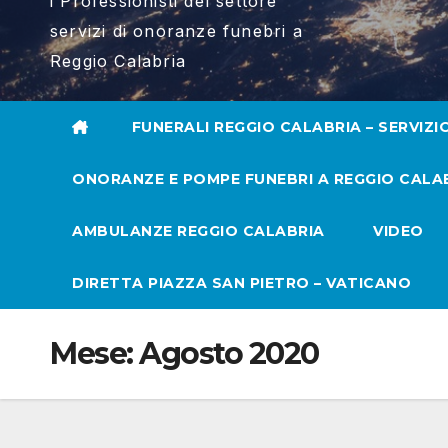
i Professionisti del settore
servizi di onoranze funebri a
Reggio Calabria
FUNERALI REGGIO CALABRIA – SERVIZI
ONORANZE E POMPE FUNEBRI A REGGIO CALA
AMBULANZE REGGIO CALABRIA
VIDEO
DIRETTA PIAZZA SAN PIETRO – VATICANO
Mese:
Agosto 2020