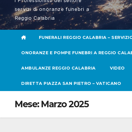
i Professionisti del settore
servizi di onoranze funebri a
Reggio Calabria
FUNERALI REGGIO CALABRIA – SERVIZI
ONORANZE E POMPE FUNEBRI A REGGIO CALA
AMBULANZE REGGIO CALABRIA
VIDEO
DIRETTA PIAZZA SAN PIETRO – VATICANO
Mese:
Marzo 2025