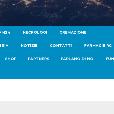
O H24
NECROLOGI
CREMAZIONE
BRIA
NOTIZIE
CONTATTI
FARMACIE RC
SHOP
PARTNERS
PARLANO DI NOI
FUN