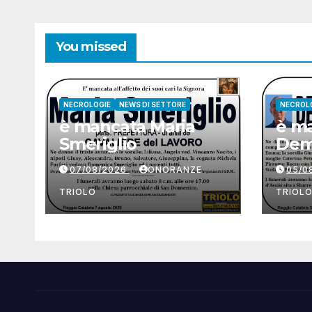
You missed
NECROLOGIE
NEWS DI SETTORE
NECROL
è mancata Maria
è ma
Smeriglio
Dem
07/08/2026
ONORANZE
05/0
TRIOLO
TRIOL