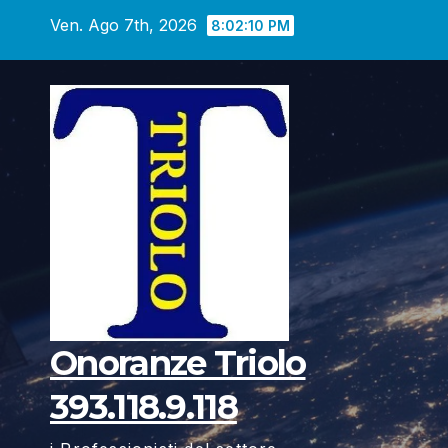
Vai
Ven. Ago 7th, 2026
8:02:12 PM
al
contenuto
Onoranze Triolo
393.118.9.118