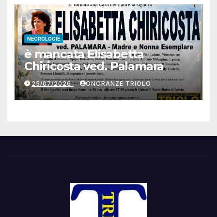
NECROLOGIE
è mancata Elisabetta
Chiricosta ved. Palamara
25/07/2026
ONORANZE TRIOLO