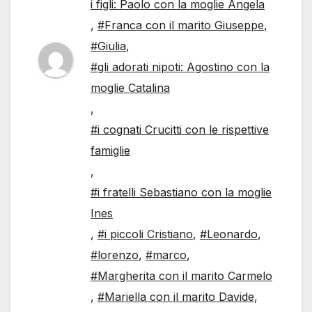
i figli: Paolo con la moglie Angela
,
#Franca con il marito Giuseppe
,
#Giulia
,
#gli adorati nipoti: Agostino con la
moglie Catalina
,
#i cognati Crucitti con le rispettive
famiglie
,
#i fratelli Sebastiano con la moglie
Ines
,
#i piccoli Cristiano
,
#Leonardo
,
#lorenzo
,
#marco
,
#Margherita con il marito Carmelo
,
#Mariella con il marito Davide
,