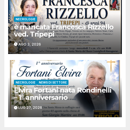
NECROLOGIE
è mancata Francesca Rizzello
ved. Tripepi
AGO 3, 2026
NECROLOGIE
NEWS DI SETTORE
Elvira Fortani nata Rondinelli
– 1° anniversario
LUG 27, 2026