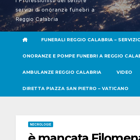
i Professionisti del settore
servizi di onoranze funebri a
Reggio Calabria
FUNERALI REGGIO CALABRIA – SERVIZI
ONORANZE E POMPE FUNEBRI A REGGIO CALA
AMBULANZE REGGIO CALABRIA
VIDEO
DIRETTA PIAZZA SAN PIETRO – VATICANO
NECROLOGIE
è mancata Filomen