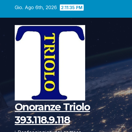
Vai
Gio. Ago 6th, 2026
2:11:37 PM
al
contenuto
Onoranze Triolo
393.118.9.118