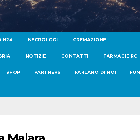
O H24
NECROLOGI
CREMAZIONE
BRIA
NOTIZIE
CONTATTI
FARMACIE RC
SHOP
PARTNERS
PARLANO DI NOI
FUN
a Malara