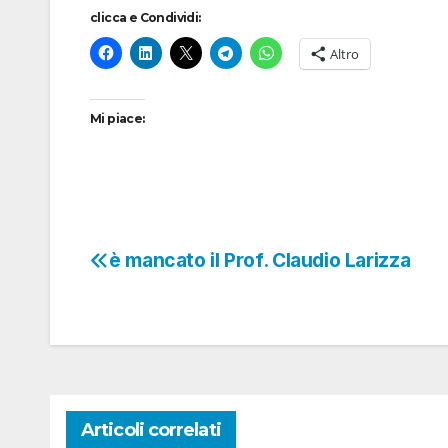
clicca e Condividi:
Altro
Mi piace:
è mancato il Prof. Claudio Larizza
Navigazione
articoli
Articoli correlati