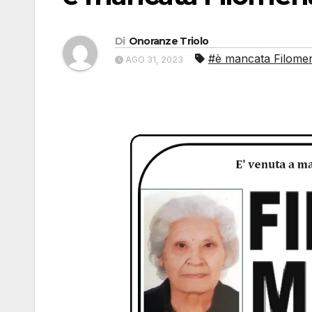
Di
Onoranze Triolo
#è mancata Filome
AGO 31, 2023