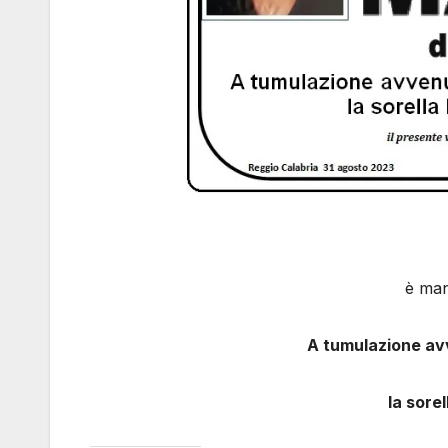
è man
A tumulazione avv
la sorel