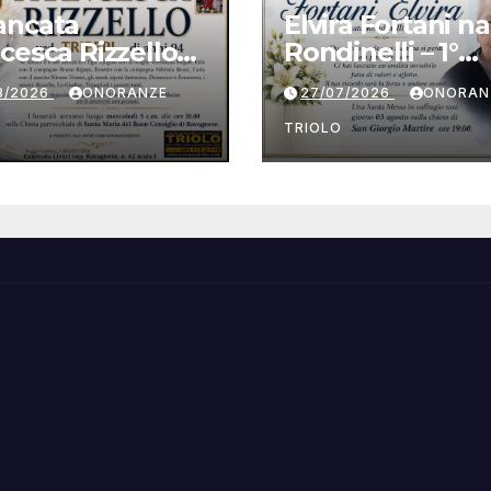
ancata
Elvira Fortani na
cesca Rizzello
Rondinelli – 1°
 Tripepi
anniversario
8/2026
ONORANZE
27/07/2026
ONORAN
O
TRIOLO