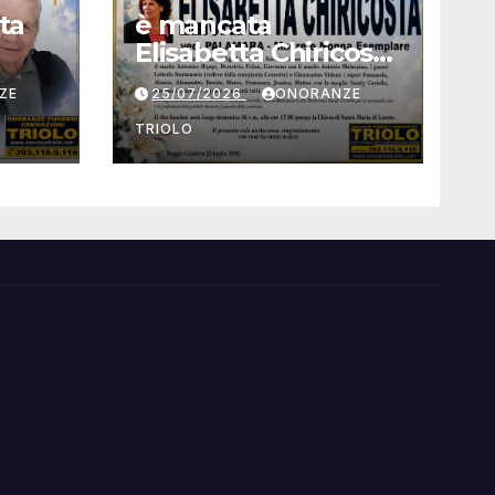
ta
è mancata
Elisabetta Chiricosta
ved. Palamara
ZE
25/07/2026
ONORANZE
TRIOLO