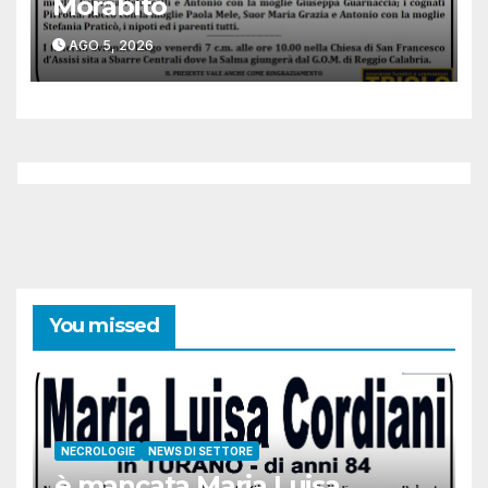
Morabito
AGO 5, 2026
You missed
NECROLOGIE
NEWS DI SETTORE
è mancata Maria Luisa