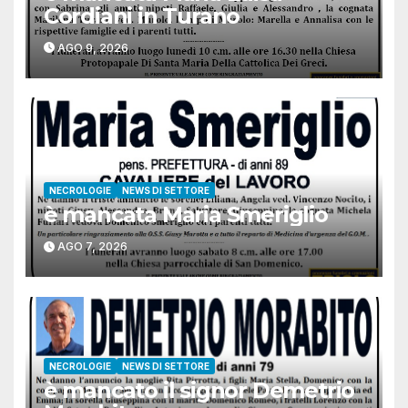
Cordiani in Turano
AGO 9, 2026
NECROLOGIE
NEWS DI SETTORE
è mancata Maria Smeriglio
AGO 7, 2026
NECROLOGIE
NEWS DI SETTORE
è mancato il signor Demetrio