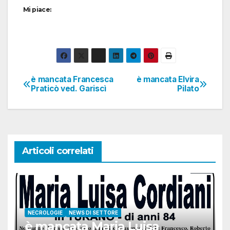
Mi piace:
è mancata Francesca
è mancata Elvira
Navigazione
Praticò ved. Gariscì
Pilato
articoli
Articoli correlati
NECROLOGIE
NEWS DI SETTORE
è mancata Maria Luisa