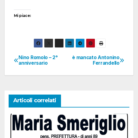
Mi piace:
Nino Romolo – 2°
è mancato Antonino
Navigazione
anniversario
Ferrandello
articoli
Articoli correlati