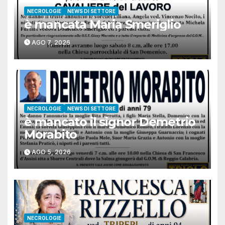
NECROLOGIE
NEWS DI SETTORE
è mancata Maria Smeriglio
AGO 7, 2026
NECROLOGIE
NEWS DI SETTORE
è mancato il signor Demetrio
Morabito
AGO 5, 2026
NECROLOGIE