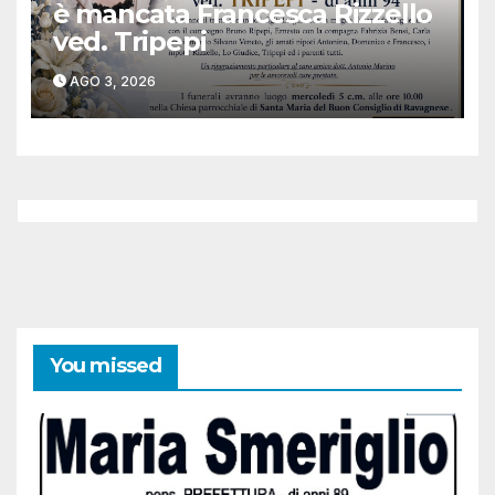
è mancata Francesca Rizzello
ved. Tripepi
AGO 3, 2026
You missed