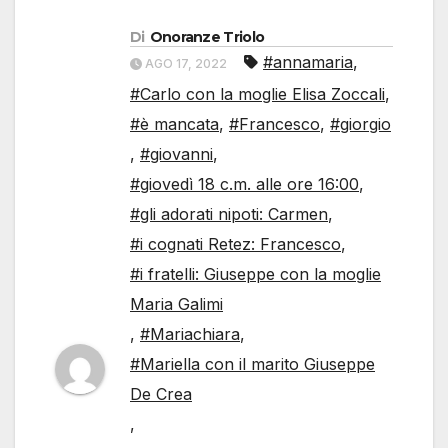
Di
Onoranze Triolo
#annamaria
,
AGO 17, 2022
#Carlo con la moglie Elisa Zoccali
,
#è mancata
,
#Francesco
,
#giorgio
,
#giovanni
,
#giovedì 18 c.m. alle ore 16:00
,
#gli adorati nipoti: Carmen
,
#i cognati Retez: Francesco
,
#i fratelli: Giuseppe con la moglie
Maria Galimi
,
#Mariachiara
,
#Mariella con il marito Giuseppe
De Crea
,