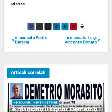
Mi piace:
è mancato Pietro
è mancato il sig.
Navigazione
Dattola
Vincenzo Donato
articoli
Articoli correlati
NECROLOGIE
NEWS DI SETTORE
è mancato il signor Demetrio