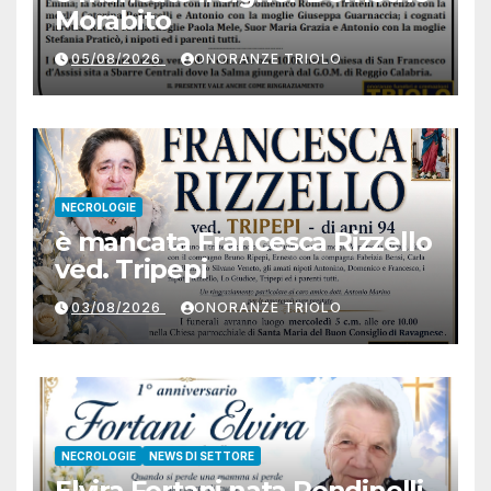
Morabito
05/08/2026
ONORANZE TRIOLO
NECROLOGIE
è mancata Francesca Rizzello
ved. Tripepi
03/08/2026
ONORANZE TRIOLO
NECROLOGIE
NEWS DI SETTORE
Elvira Fortani nata Rondinelli