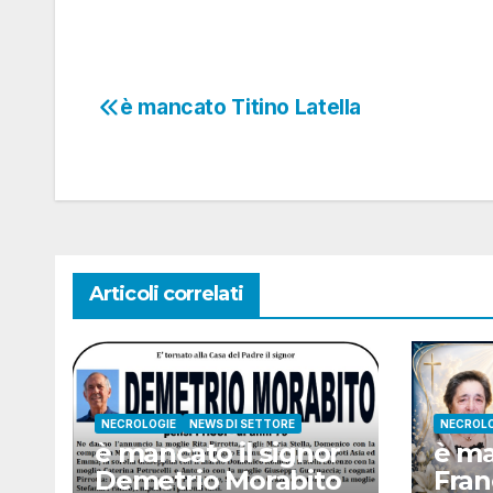
è mancato Titino Latella
Navigazione
articoli
Articoli correlati
NECROLOGIE
NEWS DI SETTORE
NECROLO
è mancato il signor
è m
Demetrio Morabito
Fran