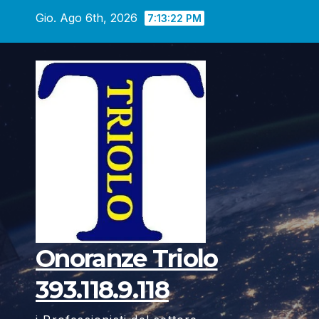
Vai
Gio. Ago 6th, 2026
7:13:23 PM
al
contenuto
Onoranze Triolo
393.118.9.118