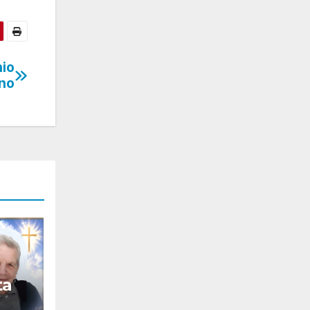
nio
ino
ta