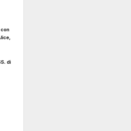
a con
lice,
S. di