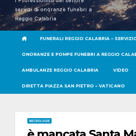
i Professionisti del settore
servizi di onoranze funebri a
Reggio Calabria
FUNERALI REGGIO CALABRIA – SERVIZI
ONORANZE E POMPE FUNEBRI A REGGIO CALA
AMBULANZE REGGIO CALABRIA
VIDEO
DIRETTA PIAZZA SAN PIETRO – VATICANO
NECROLOGIE
è mancata Santa M