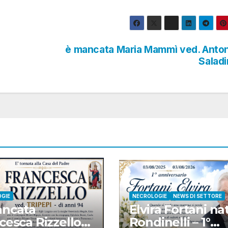
è mancata Maria Mammì ved. Anto
Salad
GIE
NECROLOGIE
NEWS DI SETTORE
ancata
Elvira Fortani na
cesca Rizzello
Rondinelli – 1°