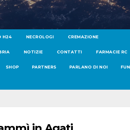
O H24
NECROLOGI
CREMAZIONE
BRIA
NOTIZIE
CONTATTI
FARMACIE RC
SHOP
PARTNERS
PARLANO DI NOI
FUN
ammì in Agati