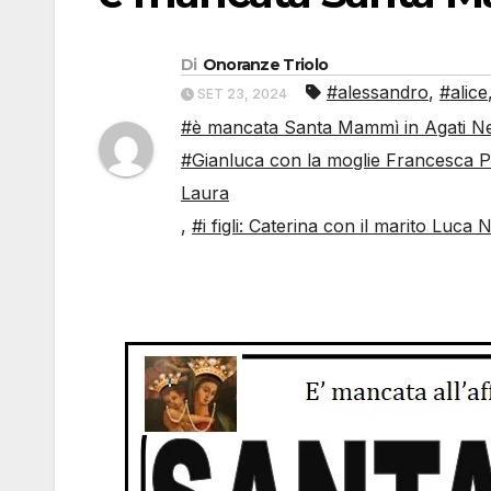
Di
Onoranze Triolo
#alessandro
,
#alice
SET 23, 2024
#è mancata Santa Mammì in Agati Ne d
#Gianluca con la moglie Francesca Pon
Laura
,
#i figli: Caterina con il marito Luca N