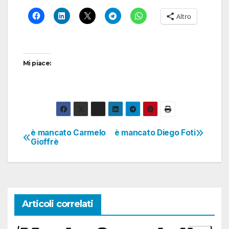
Altro
Mi piace:
è mancato Carmelo
è mancato Diego Foti
Navigazione
Gioffrè
articoli
Articoli correlati