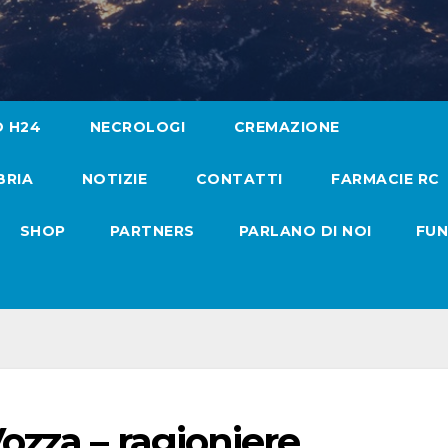
O H24
NECROLOGI
CREMAZIONE
BRIA
NOTIZIE
CONTATTI
FARMACIE RC
SHOP
PARTNERS
PARLANO DI NOI
FUN
zza – ragioniere