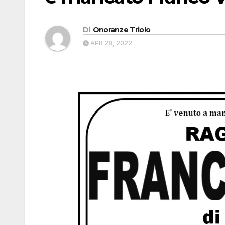
Di
Onoranze Triolo
APR 28, 2022