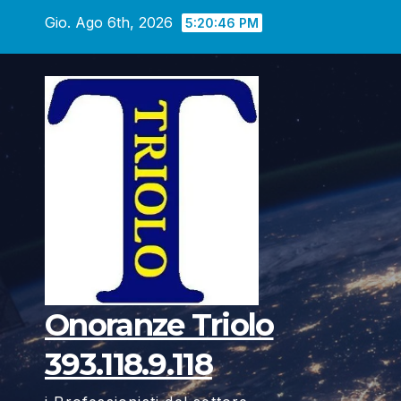
Vai
Gio. Ago 6th, 2026
5:20:47 PM
al
contenuto
Onoranze Triolo
393.118.9.118