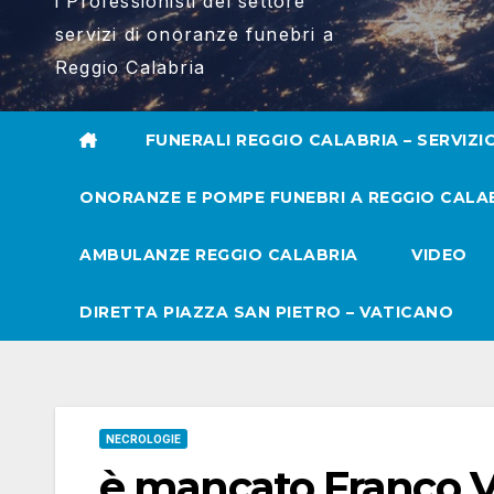
i Professionisti del settore
servizi di onoranze funebri a
Reggio Calabria
FUNERALI REGGIO CALABRIA – SERVIZI
ONORANZE E POMPE FUNEBRI A REGGIO CALA
AMBULANZE REGGIO CALABRIA
VIDEO
DIRETTA PIAZZA SAN PIETRO – VATICANO
NECROLOGIE
è mancato Franco Vo