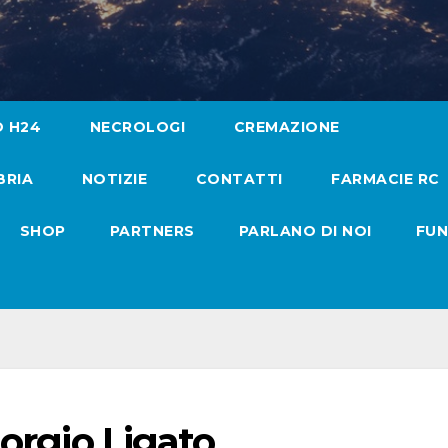
O H24
NECROLOGI
CREMAZIONE
BRIA
NOTIZIE
CONTATTI
FARMACIE RC
SHOP
PARTNERS
PARLANO DI NOI
FUN
iorgio Ligato