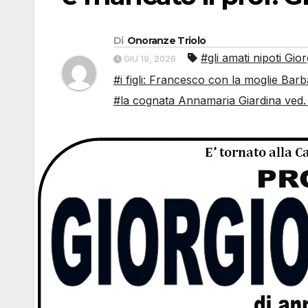
Di
Onoranze Triolo
#gli amati nipoti Gior
GIU 19, 2026
#i figli: Francesco con la moglie Bar
#la cognata Annamaria Giardina ved