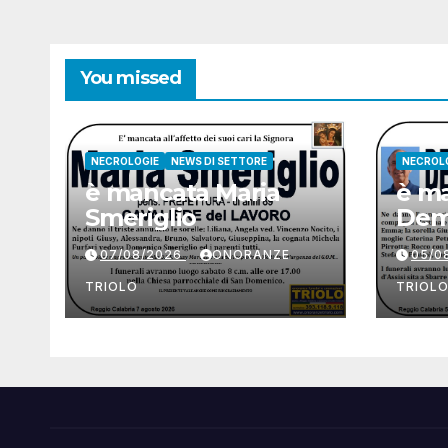
You missed
NECROLOGIE
NEWS DI SETTORE
NECROL
è mancata Maria
è ma
Smeriglio
Dem
07/08/2026
ONORANZE
05/0
TRIOLO
TRIOL