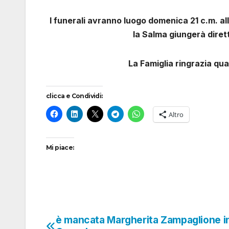
I funerali avranno luogo domenica 21 c.m. al
la Salma giungerà diret
La Famiglia ringrazia qua
clicca e Condividi:
Altro
Mi piace:
è mancata Margherita Zampaglione i
Navigazione