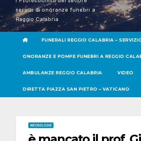
i Professionisti del settore
servizi di onoranze funebri a
Reggio Calabria
FUNERALI REGGIO CALABRIA – SERVIZI
ONORANZE E POMPE FUNEBRI A REGGIO CALA
AMBULANZE REGGIO CALABRIA
VIDEO
DIRETTA PIAZZA SAN PIETRO – VATICANO
NECROLOGIE
è mancato il prof. G