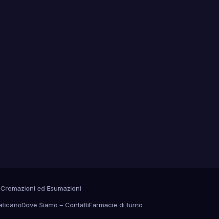
a
Cremazioni ed Esumazioni
aticano
Dove Siamo – Contatti
Farmacie di turno