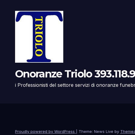
Onoranze Triolo 393.118.9
i Professionisti del settore servizi di onoranze funeb
Proudly powered by WordPress
|
Theme: News Live by
Themea