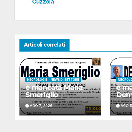
Cuzzola
articoli
Articoli correlati
NECROLOGIE
NEWS DI SETTORE
NECROLO
è mancata Maria
è ma
Smeriglio
Deme
AGO 7, 2026
AGO 5