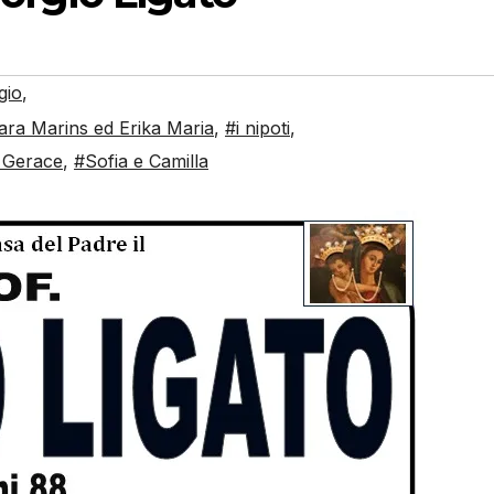
gio
,
bara Marins ed Erika Maria
,
#i nipoti
,
. Gerace
,
#Sofia e Camilla