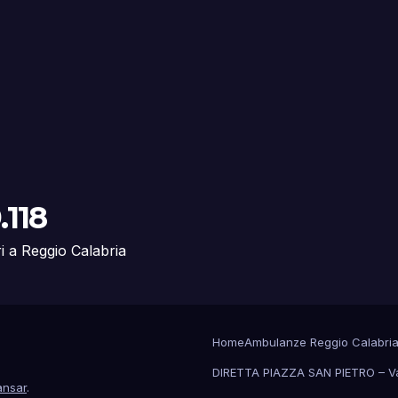
.118
ri a Reggio Calabria
Home
Ambulanze Reggio Calabri
DIRETTA PIAZZA SAN PIETRO – V
nsar
.