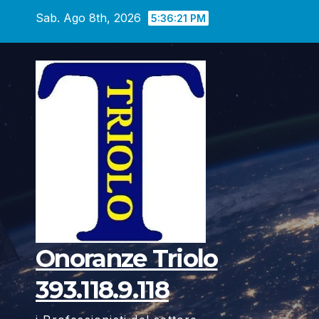
Vai
Sab. Ago 8th, 2026
5:36:22 PM
al
contenuto
Onoranze Triolo
393.118.9.118