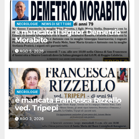
NECROLOGIE
NEWS DI SETTORE
è mancato il signor Demetrio
Morabito
AGO 5, 2026
NECROLOGIE
è mancata Francesca Rizzello
ved. Tripepi
AGO 3, 2026