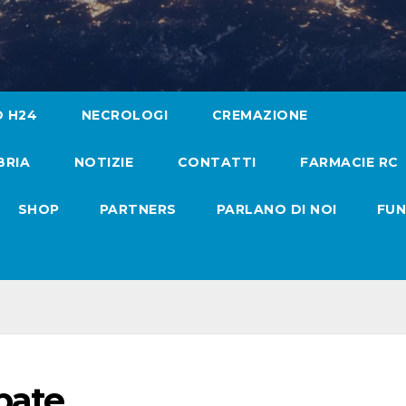
O H24
NECROLOGI
CREMAZIONE
BRIA
NOTIZIE
CONTATTI
FARMACIE RC
SHOP
PARTNERS
PARLANO DI NOI
FUN
bate