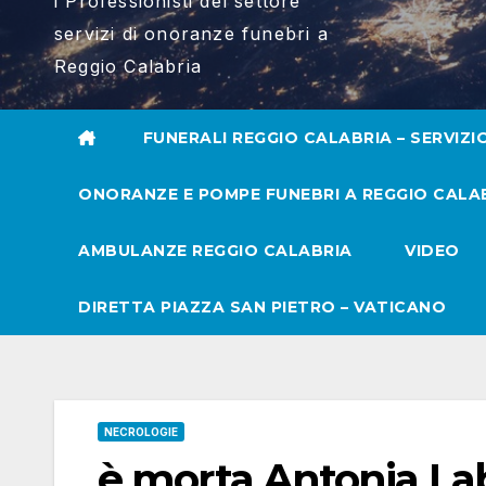
i Professionisti del settore
servizi di onoranze funebri a
Reggio Calabria
FUNERALI REGGIO CALABRIA – SERVIZI
ONORANZE E POMPE FUNEBRI A REGGIO CALA
AMBULANZE REGGIO CALABRIA
VIDEO
DIRETTA PIAZZA SAN PIETRO – VATICANO
NECROLOGIE
è morta Antonia La