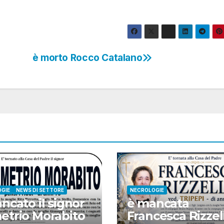
è morto Rocco Catalano
GIE
NEWS DI SETTORE
NECROLOGIE
ncato il signor
è mancata
trio Morabito
Francesca Rizzel