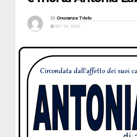
Di
Onoranze Triolo
SET 28, 2020