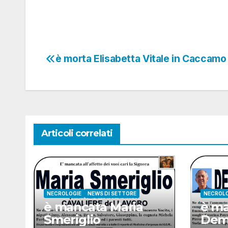
è morta Elisabetta Vitale in Caccamo
Navigazione
articoli
Articoli correlati
NECROLOGIE
NEWS DI SETTORE
NECROLO
è mancata Maria
è ma
Smeriglio
Deme