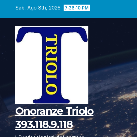
Vai
Sab. Ago 8th, 2026
7:36:12 PM
al
contenuto
Onoranze Triolo
393.118.9.118