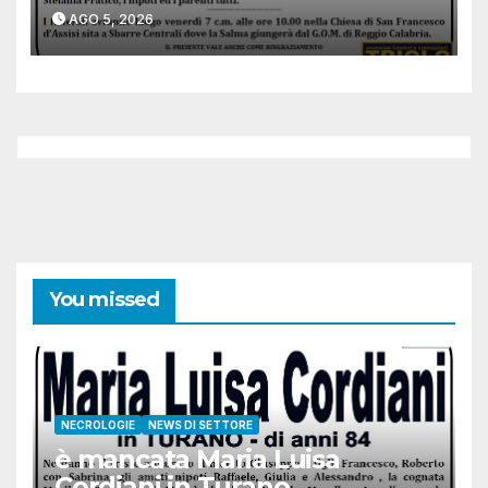
AGO 5, 2026
You missed
NECROLOGIE
NEWS DI SETTORE
è mancata Maria Luisa
Cordiani in Turano