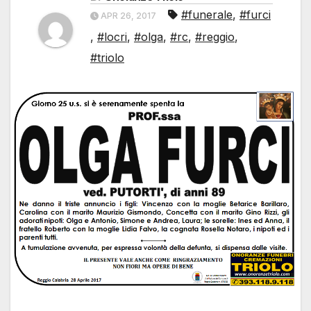
#funerale
,
#furci
APR 26, 2017
,
#locri
,
#olga
,
#rc
,
#reggio
,
#triolo