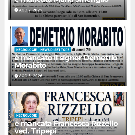
AGO 7, 2026
NECROLOGIE
NEWS DI SETTORE
è mancato il signor Demetrio
Morabito
AGO 5, 2026
NECROLOGIE
è mancata Francesca Rizzello
ved. Tripepi