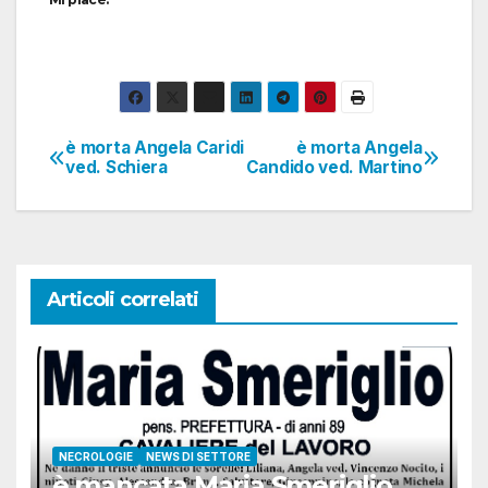
è morta Angela Caridi
è morta Angela
Navigazione
ved. Schiera
Candido ved. Martino
articoli
Articoli correlati
NECROLOGIE
NEWS DI SETTORE
è mancata Maria Smeriglio