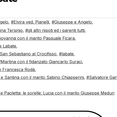
gelo
,
#Elvira ved. Pianelli
,
#Giuseppe e Angelo
,
na Tersinio
,
#gli altri nipoti ed i parenti tutti
,
: Giovanna con il marito Pasquale Ficara
,
ne Labate
,
 San Sebastiano al Crocifisso
,
#labate
,
#Martina con il fidanzato Giancarlo Suraci
,
ie Francesca Rodà
,
 e Santina con il marito Sabino Chiapperini
,
#Salvatore Ga
e Paoletta; le sorelle: Lucia con il marito Giuseppe Meduri