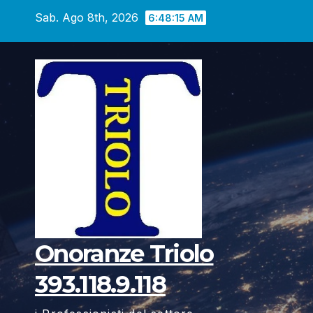
Vai
Sab. Ago 8th, 2026
6:48:16 AM
al
contenuto
Onoranze Triolo
393.118.9.118