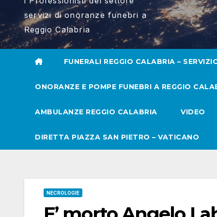
i Professionisti del settore
servizi di onoranze funebri a
Reggio Calabria
FUNERALI REGGIO CALABRIA – SERVIZI
ONORANZE E POMPE FUNEBRI A REGGIO CALA
AMBULANZE REGGIO CALABRIA
VIDEO
DIRETTA PIAZZA SAN PIETRO – VATICANO
NECROLOGIE
E’ morto Angelo La