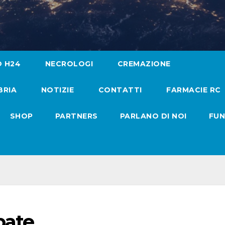
O H24
NECROLOGI
CREMAZIONE
BRIA
NOTIZIE
CONTATTI
FARMACIE RC
SHOP
PARTNERS
PARLANO DI NOI
FUN
bate