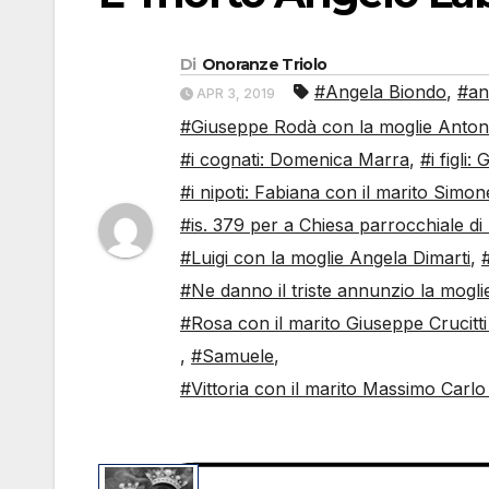
Di
Onoranze Triolo
#Angela Biondo
,
#an
APR 3, 2019
#Giuseppe Rodà con la moglie Antoni
#i cognati: Domenica Marra
,
#i figli
#i nipoti: Fabiana con il marito Simo
#is. 379 per a Chiesa parrocchiale di
#Luigi con la moglie Angela Dimarti
,
#Ne danno il triste annunzio la mogl
#Rosa con il marito Giuseppe Crucitti
,
#Samuele
,
#Vittoria con il marito Massimo Carlo 