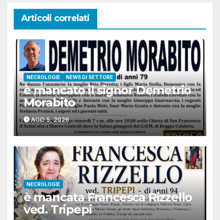
Articoli correlati
NECROLOGIE
NEWS DI SETTORE
è mancato il signor Demetrio
Morabito
AGO 5, 2026
NECROLOGIE
è mancata Francesca Rizzello
ved. Tripepi