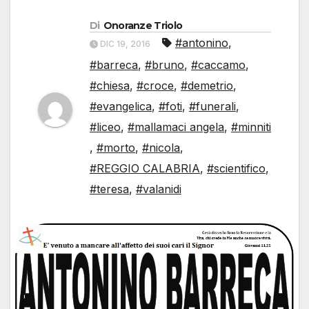
Di
Onoranze Triolo
#antonino
,
DIC 19, 2016
#barreca
,
#bruno
,
#caccamo
,
#chiesa
,
#croce
,
#demetrio
,
#evangelica
,
#foti
,
#funerali
,
#liceo
,
#mallamaci angela
,
#minniti
,
#morto
,
#nicola
,
#REGGIO CALABRIA
,
#scientifico
,
#teresa
,
#valanidi