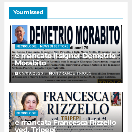
You missed
NECROLOGIE
NEWS DI SETTORE
è mancato il signor Demetrio
Morabito
05/08/2026
ONORANZE TRIOLO
NECROLOGIE
è mancata Francesca Rizzello
ved. Tripepi