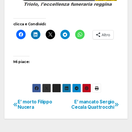
clicca e Condividi:
Altro
Mi piace:
E’ morto Filippo
E’ mancato Sergio
Navigazione
Nucera
Cecala Quattrocchi
articoli