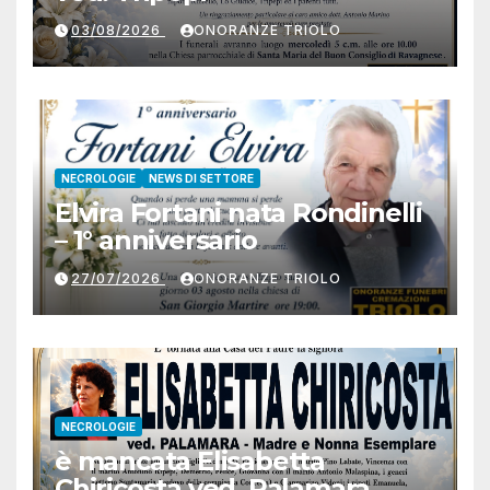
03/08/2026
ONORANZE TRIOLO
NECROLOGIE
NEWS DI SETTORE
Elvira Fortani nata Rondinelli
– 1° anniversario
27/07/2026
ONORANZE TRIOLO
NECROLOGIE
è mancata Elisabetta
Chiricosta ved. Palamara