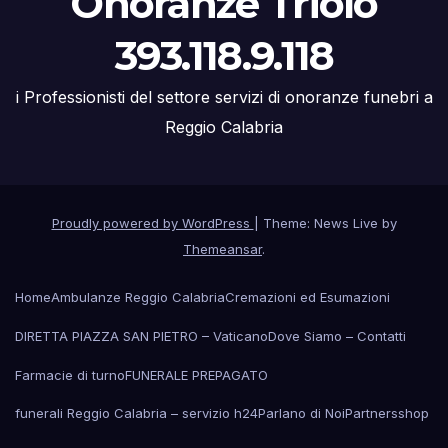
Onoranze Triolo
393.118.9.118
i Professionisti del settore servizi di onoranze funebri a
Reggio Calabria
Proudly powered by WordPress
|
Theme: News Live by
Themeansar
.
Home
Ambulanze Reggio Calabria
Cremazioni ed Esumazioni
DIRETTA PIAZZA SAN PIETRO – Vaticano
Dove Siamo – Contatti
Farmacie di turno
FUNERALE PREPAGATO
funerali Reggio Calabria – servizio h24
Parlano di Noi
Partners
shop