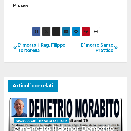
Mi piace:
E’ morto il Rag. Filippo
E’ morto Santo
Navigazione
Tortorella
Pratticò
articoli
Articoli correlati
NECROLOGIE
NEWS DI SETTORE
è mancato il signor Demetrio