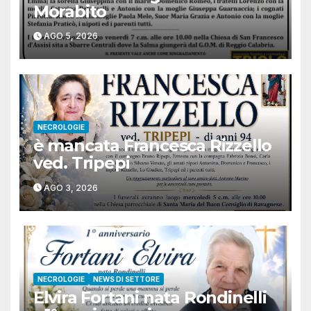
Morabito
AGO 5, 2026
NECROLOGIE
è mancata Francesca Rizzello
ved. Tripepi
AGO 3, 2026
NECROLOGIE
NEWS DI SETTORE
Elvira Fortani nata Rondinelli