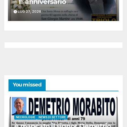
– 1° anniversario
LUG 27, 2026
You missed
NECROLOGIE
NEWS DI SETTORE
è mancato il signor Demetrio