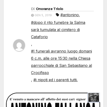
Di
Onoranze Triolo
#antonino
,
GEN 5, 2019
#dopo il rito funebre la Salma
sarà tumulata al cimitero di
Cataforio
,
#I funerali avranno luogo domani
6 c.m. alle ore 15:30 nella Chiesa
parrocchiale di San Sebastiano al
Crocifisso
,
#i nipoti ed i parenti tutti.