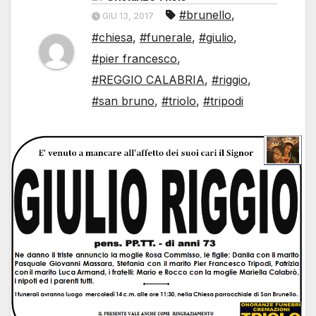
#brunello
,
GIU 13, 2017
#chiesa
,
#funerale
,
#giulio
,
#pier francesco
,
#REGGIO CALABRIA
,
#riggio
,
#san bruno
,
#triolo
,
#tripodi