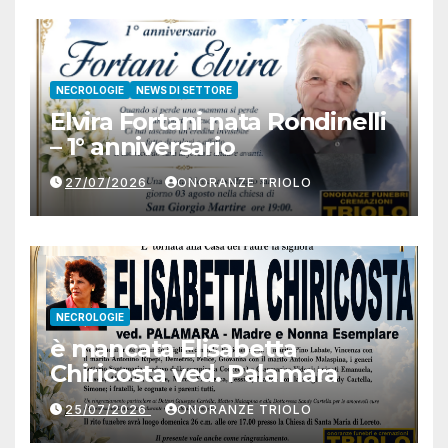
NECROLOGIE
NEWS DI SETTORE
Elvira Fortani nata Rondinelli
– 1° anniversario
27/07/2026
ONORANZE TRIOLO
NECROLOGIE
è mancata Elisabetta
Chiricosta ved. Palamara
25/07/2026
ONORANZE TRIOLO