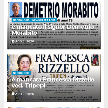
NECROLOGIE
NEWS DI SETTORE
è mancato il signor Demetrio
Morabito
AGO 5, 2026
NECROLOGIE
è mancata Francesca Rizzello
ved. Tripepi
AGO 3, 2026