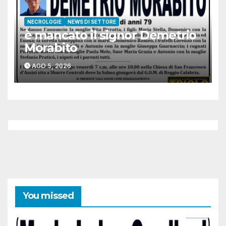
NECROLOGIE
NEWS DI SETTORE
è mancato il signor Demetrio
Morabito
AGO 5, 2026
You missed