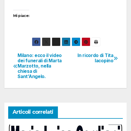
Mi piace:
Milano: ecco il video
In ricordo di Tita
Navigazione
dei funerali di Marta
Iacopino
Marzotto, nella
articoli
chiesa di
Sant’Angelo.
Articoli correlati