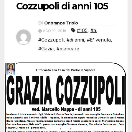
Cozzupoli di anni 105
Di
Onoranze Triolo
#105
,
#a
,
AGO 10, 2016
#Cozzupoli
,
#di anni
,
#E’ venuta
,
#Gazia
,
#mancare