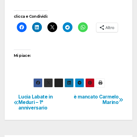
clicca e Condividi:
Altro
Mi piace:
Lucia Labate in
è mancato Carmelo
Navigazione
Meduri – 1°
Marino
anniversario
articoli