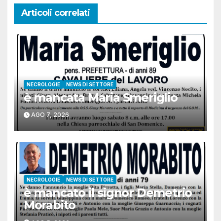
Articoli correlati
NECROLOGIE
NEWS DI SETTORE
è mancata Maria Smeriglio
AGO 7, 2026
NECROLOGIE
NEWS DI SETTORE
è mancato il signor Demetrio
Morabito