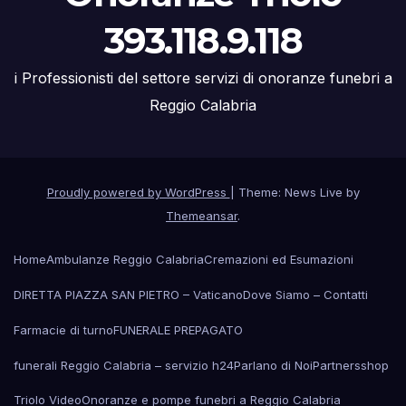
393.118.9.118
i Professionisti del settore servizi di onoranze funebri a
Reggio Calabria
Proudly powered by WordPress
|
Theme: News Live by
Themeansar
.
Home
Ambulanze Reggio Calabria
Cremazioni ed Esumazioni
DIRETTA PIAZZA SAN PIETRO – Vaticano
Dove Siamo – Contatti
Farmacie di turno
FUNERALE PREPAGATO
funerali Reggio Calabria – servizio h24
Parlano di Noi
Partners
shop
Triolo Video
Onoranze e pompe funebri a Reggio Calabria