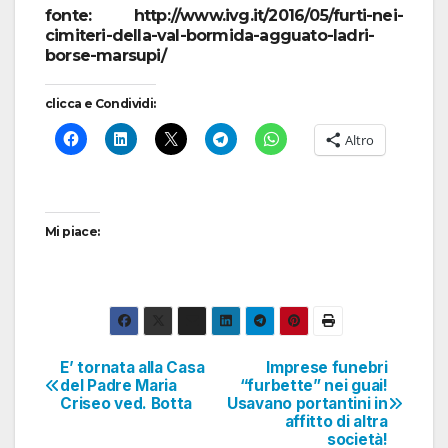
fonte: http://www.ivg.it/2016/05/furti-nei-
cimiteri-della-val-bormida-agguato-ladri-
borse-marsupi/
clicca e Condividi:
Altro
Mi piace:
E’ tornata alla Casa
Imprese funebri
Navigazione
del Padre Maria
“furbette” nei guai!
Criseo ved. Botta
Usavano portantini in
articoli
affitto di altra
società!