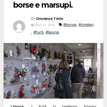
borse e marsupi.
Di
Onoranze Triolo
#borse
,
#cimiteri
MAG 23, 2016
,
#furti
,
#liguria
Liguria,
I furti si ripetono troppo