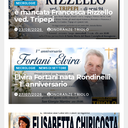
NECROLOGIE
è mancata Francesca Rizzello
ved. Tripepi
03/08/2026
ONORANZE TRIOLO
NECROLOGIE
NEWS DI SETTORE
Elvira Fortani nata Rondinelli
– 1° anniversario
27/07/2026
ONORANZE TRIOLO