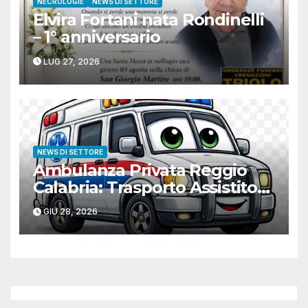
NECROLOGIE
NEWS DI SETTORE
Elvira Fortani nata Rondinelli
– 1° anniversario
LUG 27, 2026
NEWS DI SETTORE
Ambulanza Privata Reggio
Calabria: Trasporto Assistito
H24
GIU 28, 2026