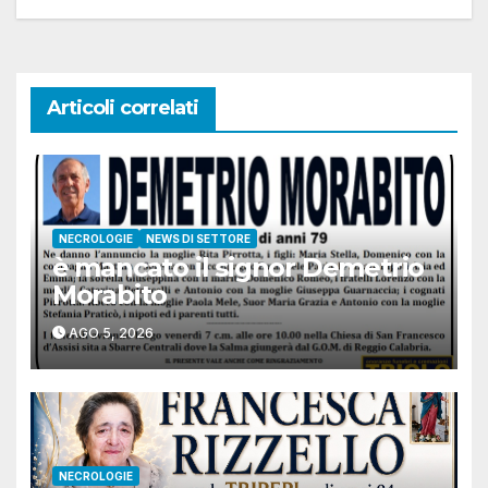
Articoli correlati
NECROLOGIE
NEWS DI SETTORE
è mancato il signor Demetrio
Morabito
AGO 5, 2026
NECROLOGIE