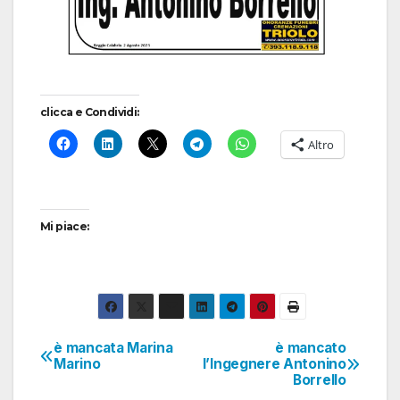
clicca e Condividi:
Altro
Mi piace:
è mancata Marina
è mancato
Navigazione
Marino
l’Ingegnere Antonino
Borrello
articoli