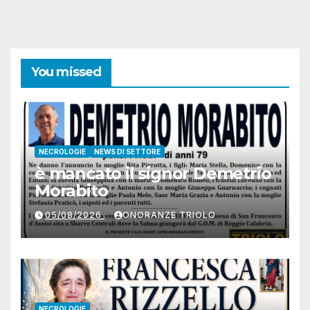
You missed
NECROLOGIE
NEWS DI SETTORE
è mancato il signor Demetrio
Morabito
05/08/2026
ONORANZE TRIOLO
NECROLOGIE