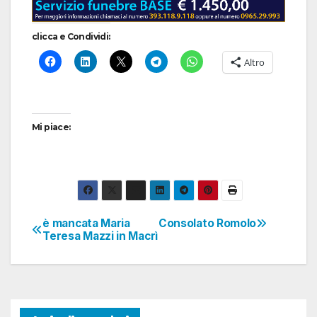
clicca e Condividi:
Altro
Mi piace:
è mancata Maria
Consolato Romolo
Navigazione
Teresa Mazzi in Macrì
articoli