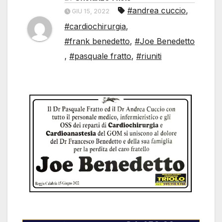
#andrea cuccio
,
GIU 15, 2022
#cardiochirurgia
,
#frank benedetto
,
#Joe Benedetto
,
#pasquale fratto
,
#riuniti