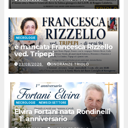
NECROLOGIE
è mancata Francesca Rizzello
ved. Tripepi
03/08/2026
ONORANZE TRIOLO
NECROLOGIE
NEWS DI SETTORE
Elvira Fortani nata Rondinelli
– 1° anniversario