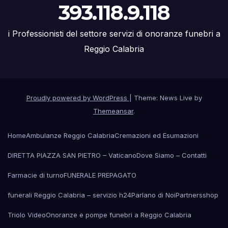
393.118.9.118
i Professionisti del settore servizi di onoranze funebri a
Reggio Calabria
Proudly powered by WordPress
|
Theme: News Live by
Themeansar
.
Home
Ambulanze Reggio Calabria
Cremazioni ed Esumazioni
DIRETTA PIAZZA SAN PIETRO – Vaticano
Dove Siamo – Contatti
Farmacie di turno
FUNERALE PREPAGATO
funerali Reggio Calabria – servizio h24
Parlano di Noi
Partners
shop
Triolo Video
Onoranze e pompe funebri a Reggio Calabria