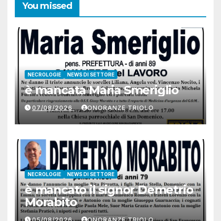
You missed
NECROLOGIE
NEWS DI SETTORE
è mancata Maria Smeriglio
07/08/2026
ONORANZE TRIOLO
NECROLOGIE
NEWS DI SETTORE
è mancato il signor Demetrio
Morabito
05/08/2026
ONORANZE TRIOLO