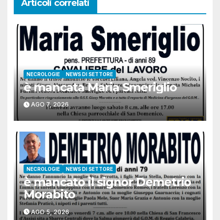
Articoli correlati
NECROLOGIE
NEWS DI SETTORE
è mancata Maria Smeriglio
AGO 7, 2026
NECROLOGIE
NEWS DI SETTORE
è mancato il signor Demetrio
Morabito
AGO 5, 2026