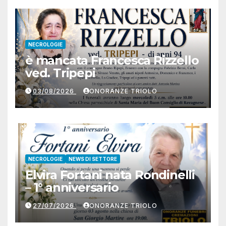
NECROLOGIE
è mancata Francesca Rizzello
ved. Tripepi
03/08/2026
ONORANZE TRIOLO
NECROLOGIE
NEWS DI SETTORE
Elvira Fortani nata Rondinelli
– 1° anniversario
27/07/2026
ONORANZE TRIOLO