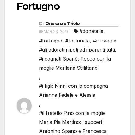
Fortugno
Di
Onoranze Triolo
#donatella
,
MAR 23, 2018
#fortugno
,
#fortunata
,
#giuseppe
,
#gli adorati nipoti ed i parenti tutti
,
#i cognati Spanò: Rocco con la
moglie Marilena Stillittano
,
#i figli: Ninni con la compagna
Arianna Fedele e Alessia
,
#il fratello Pino con la moglie
Maria Pia Martino; i suoceri
Antonino Spanò e Francesca