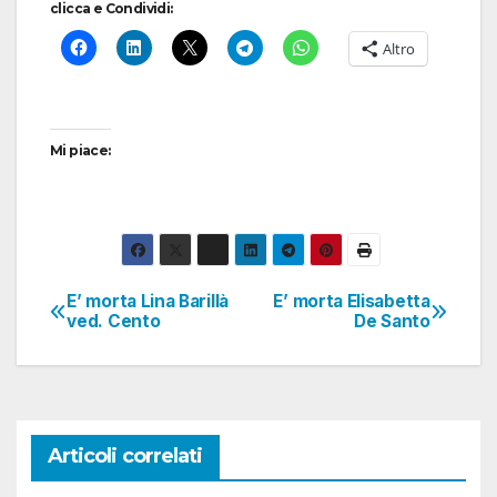
clicca e Condividi:
Altro
Mi piace:
E’ morta Lina Barillà
E’ morta Elisabetta
Navigazione
ved. Cento
De Santo
articoli
Articoli correlati