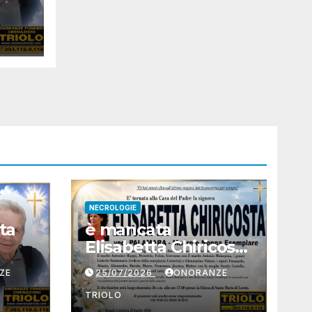
NECROLOGIE
ta
è mancata
Elisabetta Chiricosta
ved. Palamara
ZE
25/07/2026
ONORANZE
TRIOLO