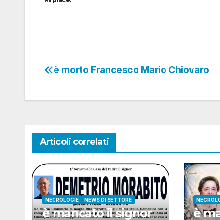
Mi piace:
è morto Francesco Mario Chiovaro
Navigazione
articoli
Articoli correlati
NECROLOGIE
NEWS DI SETTORE
NECROLO
è mancato il signor
è m