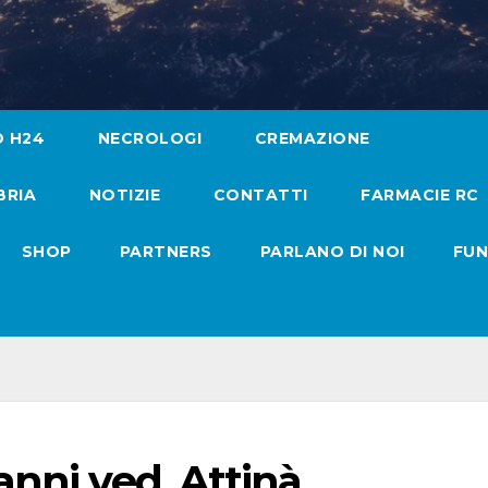
O H24
NECROLOGI
CREMAZIONE
BRIA
NOTIZIE
CONTATTI
FARMACIE RC
SHOP
PARTNERS
PARLANO DI NOI
FUN
anni ved. Attinà