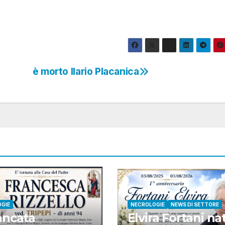
è morto Ilario Placanica
GIE
NECROLOGIE
NEWS DI SETTORE
ancata
Elvira Fortani na