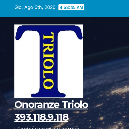
Vai
Gio. Ago 6th, 2026
4:58:46 AM
al
contenuto
Onoranze Triolo
393.118.9.118