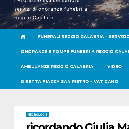
i Professionisti del settore
servizi di onoranze funebri a
Reggio Calabria
FUNERALI REGGIO CALABRIA – SERVIZI
ONORANZE E POMPE FUNEBRI A REGGIO CALA
AMBULANZE REGGIO CALABRIA
VIDEO
DIRETTA PIAZZA SAN PIETRO – VATICANO
NECROLOGIE
ricordando Giulia M