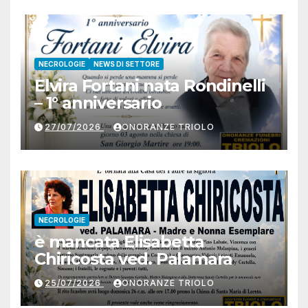
NECROLOGIE
NEWS DI SETTORE
Elvira Fortani nata Rondinelli
– 1° anniversario
27/07/2026
ONORANZE TRIOLO
NECROLOGIE
è mancata Elisabetta
Chiricosta ved. Palamara
25/07/2026
ONORANZE TRIOLO