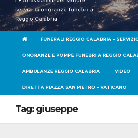
i Professionisti del settore
servizi di onoranze funebri a
Reggio Calabria
FUNERALI REGGIO CALABRIA – SERVIZI
ONORANZE E POMPE FUNEBRI A REGGIO CALA
AMBULANZE REGGIO CALABRIA
VIDEO
DIRETTA PIAZZA SAN PIETRO – VATICANO
Tag:
giuseppe