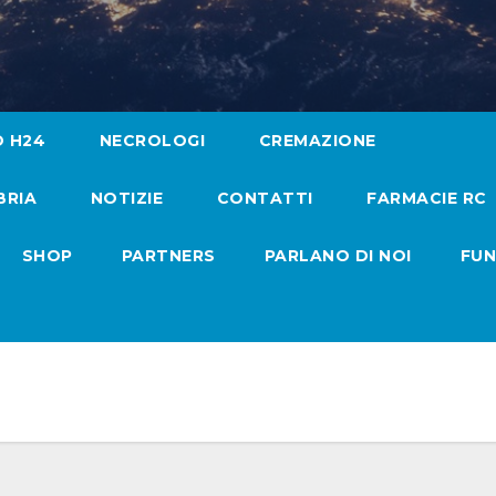
O H24
NECROLOGI
CREMAZIONE
BRIA
NOTIZIE
CONTATTI
FARMACIE RC
SHOP
PARTNERS
PARLANO DI NOI
FUN