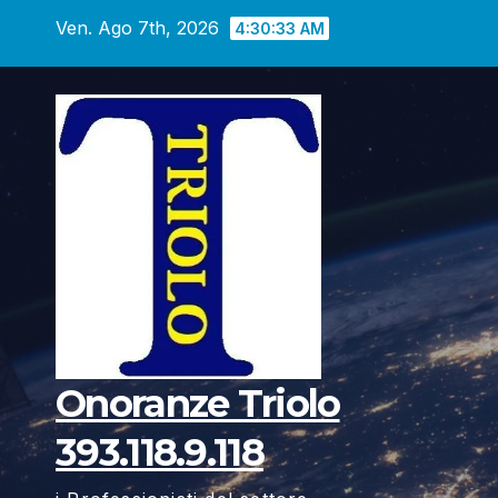
Vai
Ven. Ago 7th, 2026
4:30:34 AM
al
contenuto
Onoranze Triolo
393.118.9.118